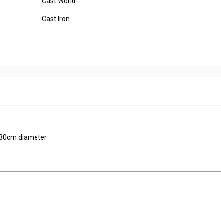
Cast World
Cast Iron
. 30cm diameter