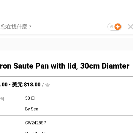
AI
Iron Saute Pan with lid, 30cm Diamter
.00
-
美元 $
18.00
/
盒
50 日
間:
By Sea
CW2428SP