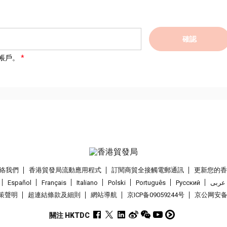
確認
帳戶。
絡我們
香港貿發局流動應用程式
訂閱商貿全接觸電郵通訊
更新您的
Español
Français
Italiano
Polski
Português
Pусский
عربى
策聲明
超連結條款及細則
網站導航
京ICP备09059244号
京公网安备 1
關注 HKTDC