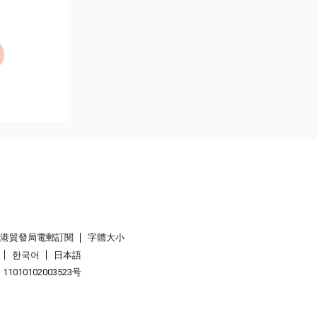
香港貿發局電郵訂閱
字體大小
한국어
日本語
1010102003523号