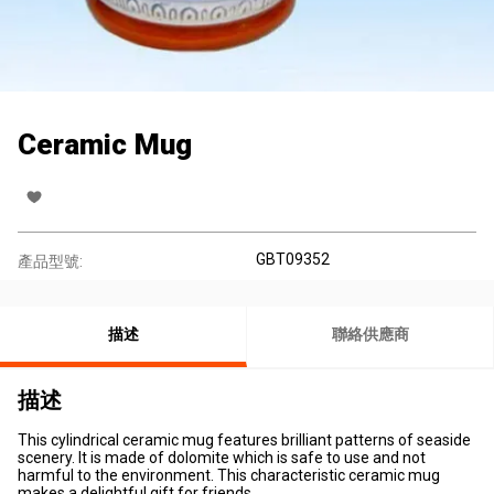
Ceramic Mug
GBT09352
產品型號:
描述
聯絡供應商
描述
This cylindrical ceramic mug features brilliant patterns of seaside
scenery. It is made of dolomite which is safe to use and not
harmful to the environment. This characteristic ceramic mug
makes a delightful gift for friends.