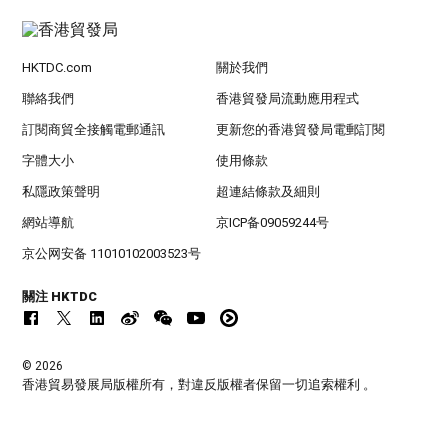
HKTDC.com
關於我們
聯絡我們
香港貿發局流動應用程式
訂閱商貿全接觸電郵通訊
更新您的香港貿發局電郵訂閱
字體大小
使用條款
私隱政策聲明
超連結條款及細則
網站導航
京ICP备09059244号
京公网安备 11010102003523号
關注 HKTDC
© 2026
香港貿易發展局版權所有，對違反版權者保留一切追索權利 。