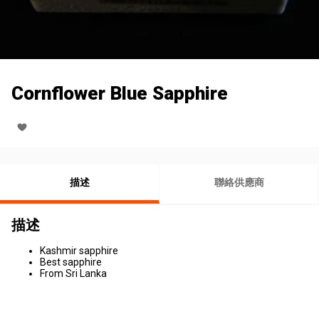
Cornflower Blue Sapphire
描述
聯絡供應商
描述
Kashmir sapphire
Best sapphire
From Sri Lanka