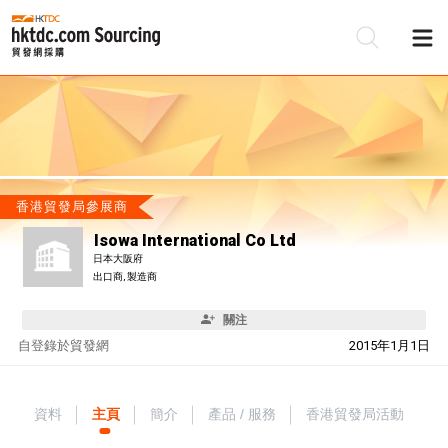
香港貿發局參展商
Isowa International Co Ltd
日本大阪府
出口商, 製造商
關注
自
登錄於貿發網
2015年1月1日
資料
主頁
簡介
產品 / 服務
香港貿發局活動