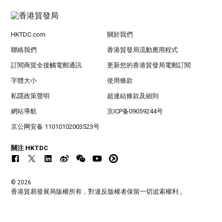
HKTDC.com
關於我們
聯絡我們
香港貿發局流動應用程式
訂閱商貿全接觸電郵通訊
更新您的香港貿發局電郵訂閱
字體大小
使用條款
私隱政策聲明
超連結條款及細則
網站導航
京ICP备09059244号
京公网安备 11010102003523号
關注 HKTDC
© 2026
香港貿易發展局版權所有，對違反版權者保留一切追索權利 。