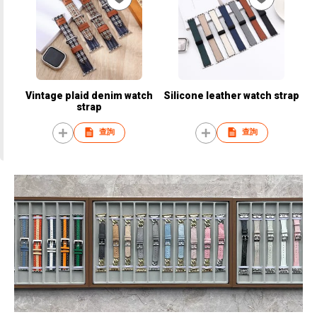
Vintage plaid denim watch
Silicone leather watch strap
strap
查詢
查詢