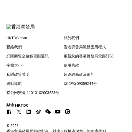
HKTDC.com
關於我們
聯絡我們
香港貿發局流動應用程式
訂閱商貿全接觸電郵通訊
更新您的香港貿發局電郵訂閱
字體大小
使用條款
私隱政策聲明
超連結條款及細則
網站導航
京ICP备09059244号
京公网安备 11010102003523号
關注 HKTDC
© 2026
香港貿易發展局版權所有，對違反版權者保留一切追索權利 。