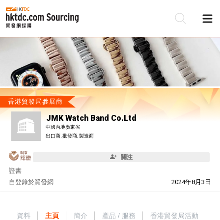
香港貿發局參展商
JMK Watch Band Co.Ltd
中國內地廣東省
出口商, 批發商, 製造商
關注
證書
自
登錄於貿發網
2024年8月3日
資料
主頁
簡介
產品 / 服務
香港貿發局活動