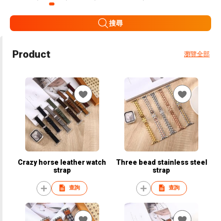
搜尋
Product
瀏覽全部
Crazy horse leather watch
Three bead stainless steel
strap
strap
查詢
查詢