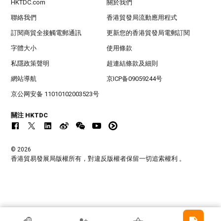
HKTDC.com
關於我們
聯絡我們
香港貿發局流動應用程式
訂閱商貿全接觸電郵通訊
更新您的香港貿發局電郵訂閱
字體大小
使用條款
私隱政策聲明
超連結條款及細則
網站導航
京ICP备09059244号
京公网安备 11010102003523号
關注 HKTDC
© 2026
香港貿易發展局版權所有，對違反版權者保留一切追索權利 。