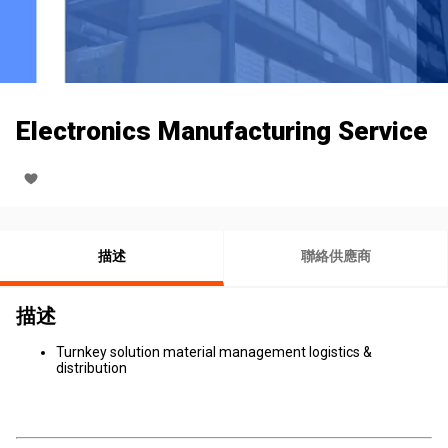
Electronics Manufacturing Service
描述
聯絡供應商
描述
Turnkey solution material management logistics &
distribution