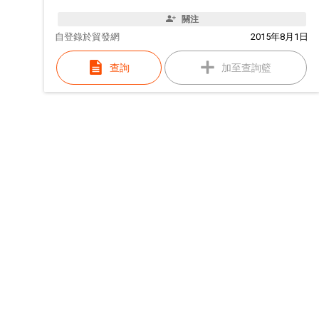
關注
自
登錄於貿發網
2015年8月1日
查詢
加至查詢籃