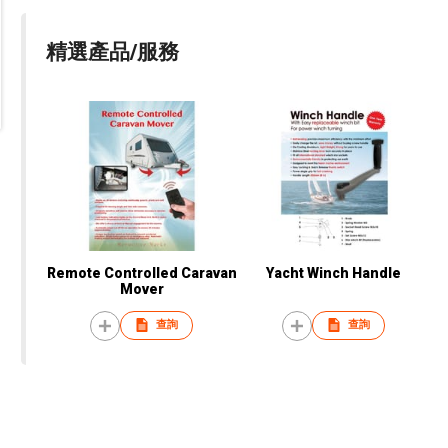
精選產品/服務
Remote Controlled Caravan
Yacht Winch Handle
Mover
查詢
查詢