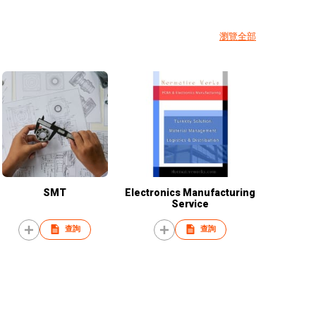
瀏覽全部
SMT
Electronics Manufacturing
Service
查詢
查詢