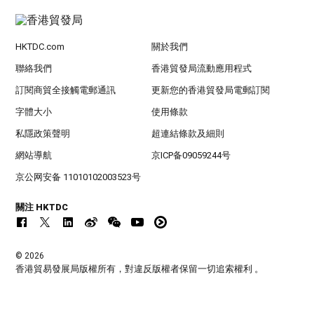
HKTDC.com
關於我們
聯絡我們
香港貿發局流動應用程式
訂閱商貿全接觸電郵通訊
更新您的香港貿發局電郵訂閱
字體大小
使用條款
私隱政策聲明
超連結條款及細則
網站導航
京ICP备09059244号
京公网安备 11010102003523号
關注 HKTDC
© 2026
香港貿易發展局版權所有，對違反版權者保留一切追索權利 。