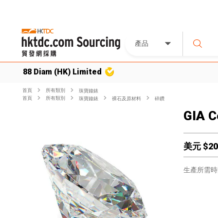
產品
88 Diam (HK) Limited
首頁
所有類別
珠寶鐘錶
首頁
所有類別
珠寶鐘錶
裸石及原材料
碎鑽
GIA C
美元 $
20
生產所需時