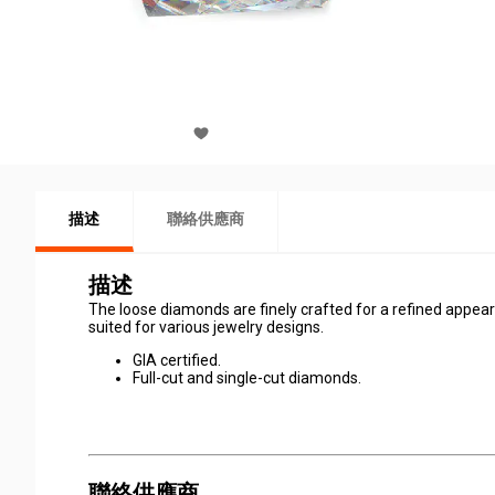
描述
聯絡供應商
描述
The loose diamonds are finely crafted for a refined appear
suited for various jewelry designs.
GIA certified.
Full-cut and single-cut diamonds.
聯絡供應商