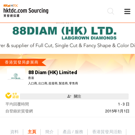
香港貿發局參展商
88 Diam (HK) Limited
香港
入口商, 出口商, 批發商, 製造商, 零售商
關注
平均回覆時間
1 - 3 日
自
登錄於貿發網
2015年1月1日
資料
主頁
簡介
產品 / 服務
香港貿發局活動