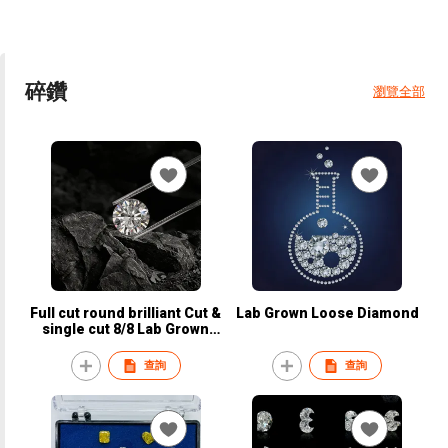
碎鑽
瀏覽全部
Full cut round brilliant Cut &
Lab Grown Loose Diamond
single cut 8/8 Lab Grown
Loose Diamond
查詢
查詢