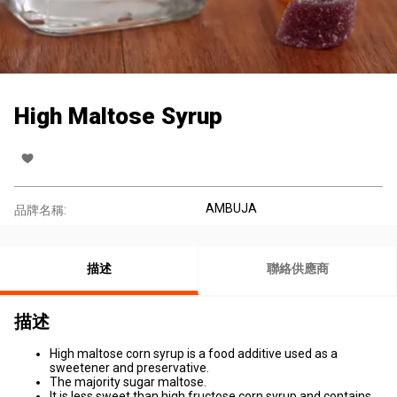
High Maltose Syrup
AMBUJA
品牌名稱:
描述
聯絡供應商
描述
High maltose corn syrup is a food additive used as a
sweetener and preservative.
The majority sugar maltose.
It is less sweet than high fructose corn syrup and contains