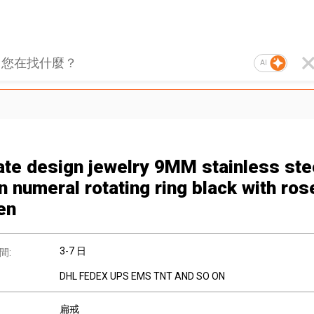
AI
ate design jewelry 9MM stainless ste
 numeral rotating ring black with ros
en
3-7 日
間:
DHL FEDEX UPS EMS TNT AND SO ON
扁戒