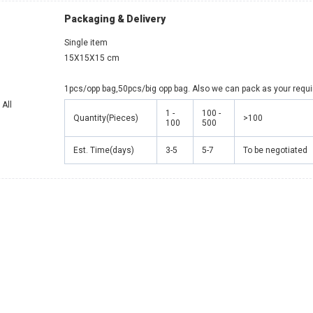
Packaging & Delivery
Single item
15X15X15 cm
1pcs/opp bag,50pcs/big opp bag. Also we can pack as your requ
 All
1 -
100 -
Quantity(Pieces)
>100
100
500
Est. Time(days)
3-5
5-7
To be negotiated