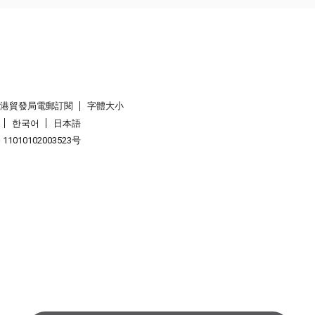
香港貿發局電郵訂閱
字體大小
한국어
日本語
1010102003523号