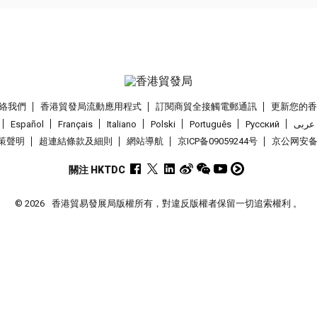
絡我們
香港貿發局流動應用程式
訂閱商貿全接觸電郵通訊
更新您的
Español
Français
Italiano
Polski
Português
Pусский
عربى
策聲明
超連結條款及細則
網站導航
京ICP备09059244号
京公网安备 1
關注 HKTDC
© 2026
香港貿易發展局版權所有，對違反版權者保留一切追索權利 。