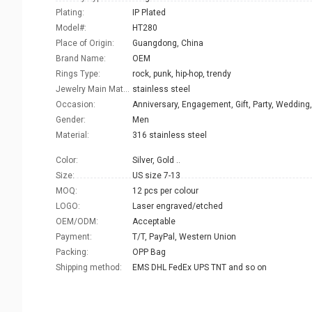
Plating:
IP Plated
Model#:
HT280
Place of Origin:
Guangdong, China
Brand Name:
OEM
Rings Type:
rock, punk, hip-hop, trendy
Jewelry Main Material:
stainless steel
Occasion:
Anniversary, Engagement, Gift, Party, Wedding,
Gender:
Men
Material:
316 stainless steel
Color:
Silver, Gold ..
Size:
US size 7-13
MOQ:
12 pcs per colour
LOGO:
Laser engraved/etched
OEM/ODM:
Acceptable
Payment:
T/T, PayPal, Western Union
Packing:
OPP Bag
Shipping method:
EMS DHL FedEx UPS TNT and so on