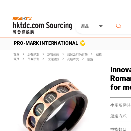
產品
PRO-MARK INTERNATIONAL
首頁
所有類別
珠寶鐘錶
服裝及時尚首飾
戒指
首頁
所有類別
珠寶鐘錶
高級珠寶
戒指
Innov
Roman
for m
生產所需時
運送方式:
戒指類型: