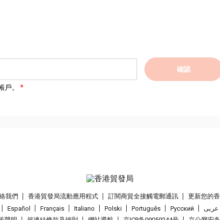
確認
帳戶。
絡我們
香港貿發局流動應用程式
訂閱商貿全接觸電郵通訊
更新您的
Español
Français
Italiano
Polski
Português
Pусский
عربى
策聲明
超連結條款及細則
網站導航
京ICP备09059244号
京公网安备 1