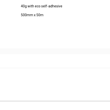
40g with eco self-adhesive
500mm x 50m