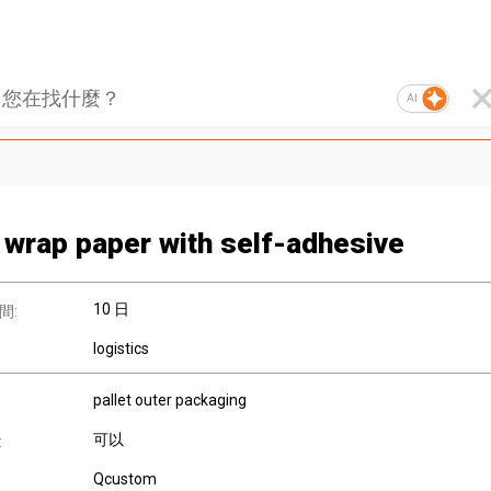
AI
t wrap paper with self-adhesive
10 日
間:
logistics
pallet outer packaging
可以
:
Qcustom