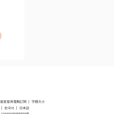
香港貿發局電郵訂閱
字體大小
한국어
日本語
1010102003523号