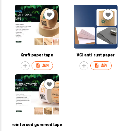
Kraft paper tape
VCI anti-rust paper
查詢
查詢
reinforced gummed tape