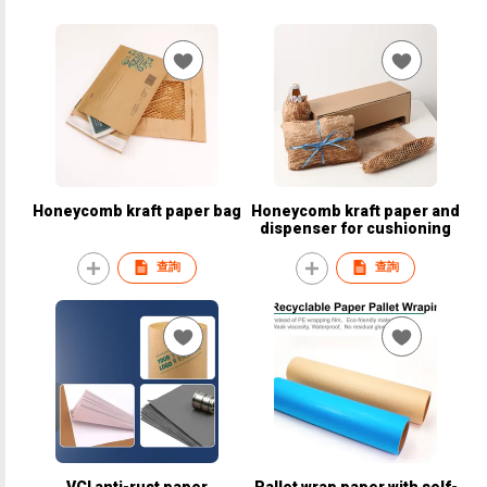
Honeycomb kraft paper bag
Honeycomb kraft paper and
dispenser for cushioning
查詢
查詢
VCI anti-rust paper
Pallet wrap paper with self-