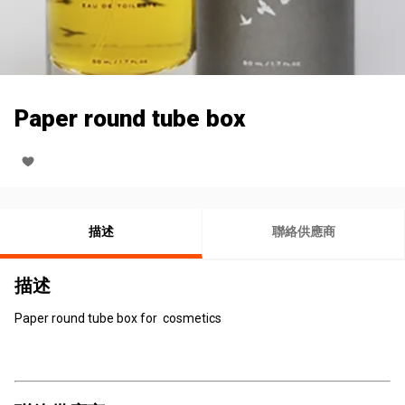
Paper round tube box
描述
聯絡供應商
描述
Paper round tube box for cosmetics