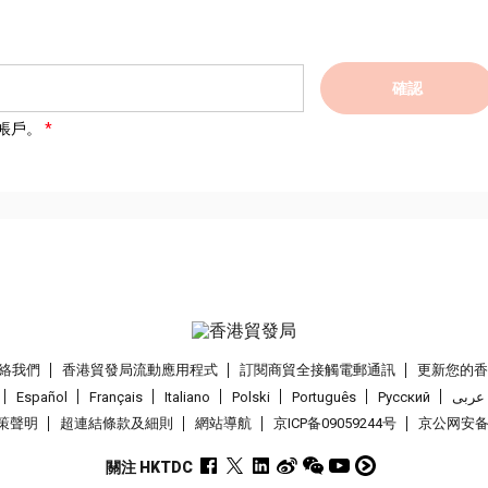
確認
帳戶。
絡我們
香港貿發局流動應用程式
訂閱商貿全接觸電郵通訊
更新您的
Español
Français
Italiano
Polski
Português
Pусский
عربى
策聲明
超連結條款及細則
網站導航
京ICP备09059244号
京公网安备 1
關注 HKTDC