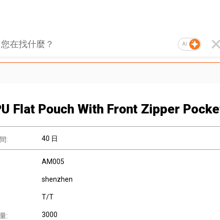
AI
PU Flat Pouch With Front Zipper Pocke
40 日
間:
AM005
shenzhen
T/T
3000
量: