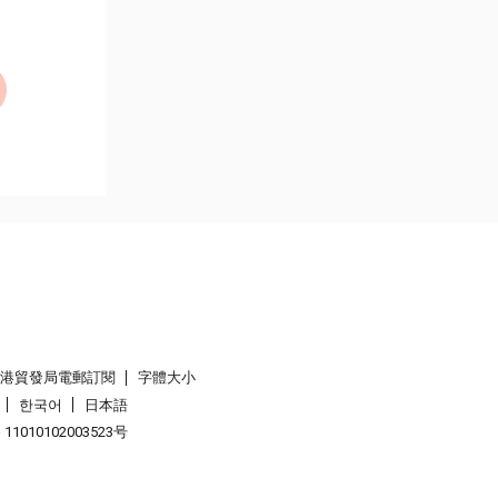
香港貿發局電郵訂閱
字體大小
한국어
日本語
1010102003523号