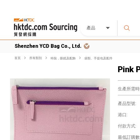
產品
Shenzhen YCD Bag Co., Ltd.
首頁
所有類別
時裝，眼鏡及配飾
袋類、手提包及配件
Pink 
生產所需時
產品型號:
港口:
付款方式:
最低訂購數