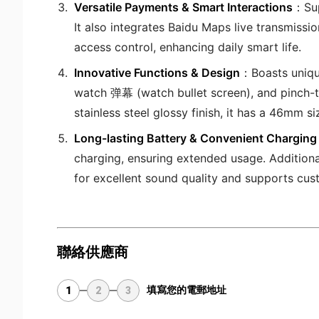
Versatile Payments & Smart Interactions
：Sup
It also integrates Baidu Maps live transmissio
access control, enhancing daily smart life.
Innovative Functions & Design
：Boasts uniqu
watch 弹幕 (watch bullet screen), and pinch-t
stainless steel glossy finish, it has a 46mm s
Long-lasting Battery & Convenient Charging
charging, ensuring extended usage. Additiona
for excellent sound quality and supports cu
聯絡供應商
填寫您的電郵地址
1
2
3