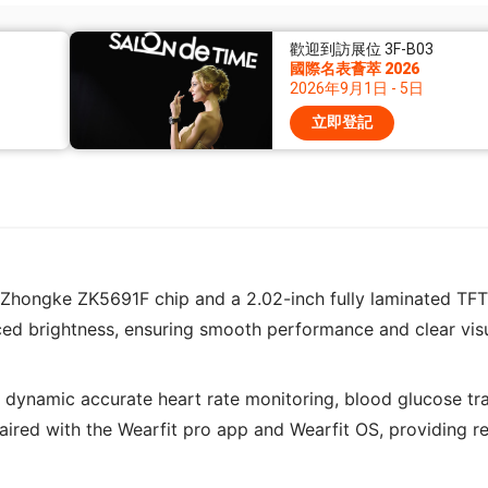
歡迎到訪展位 3F-B03
國際名表薈萃 2026
2026年9月1日 - 5日
立即登記
Zhongke ZK5691F chip and a 2.02-inch fully laminated TFT
ed brightness, ensuring smooth performance and clear vis
dynamic accurate heart rate monitoring, blood glucose tra
aired with the Wearfit pro app and Wearfit OS, providing re