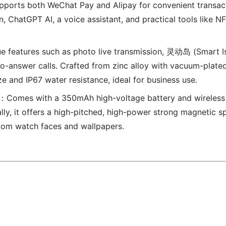
ports both WeChat Pay and Alipay for convenient transact
n, ChatGPT AI, a voice assistant, and practical tools like N
e features such as photo live transmission, 灵动岛 (Smart Is
o-answer calls. Crafted from zinc alloy with vacuum-plate
ize and IP67 water resistance, ideal for business use.
：Comes with a 350mAh high-voltage battery and wireless
lly, it offers a high-pitched, high-power strong magnetic s
stom watch faces and wallpapers.