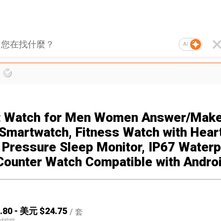
AI
 Watch for Men Women Answer/Make 
 Smartwatch, Fitness Watch with Hear
 Pressure Sleep Monitor, IP67 Water
Counter Watch Compatible with Andro
.80
-
美元 $
24.75
/
套
 $
25.00