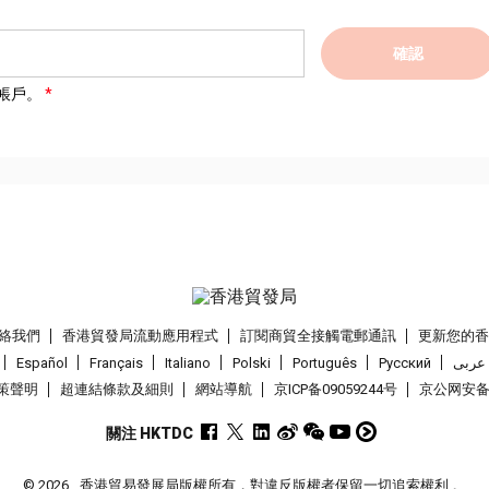
確認
帳戶。
絡我們
香港貿發局流動應用程式
訂閱商貿全接觸電郵通訊
更新您的
Español
Français
Italiano
Polski
Português
Pусский
عربى
策聲明
超連結條款及細則
網站導航
京ICP备09059244号
京公网安备 1
關注 HKTDC
© 2026
香港貿易發展局版權所有，對違反版權者保留一切追索權利 。