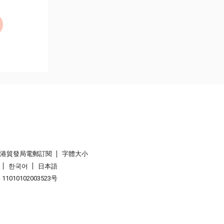
香港貿發局電郵訂閱
字體大小
한국어
日本語
1010102003523号