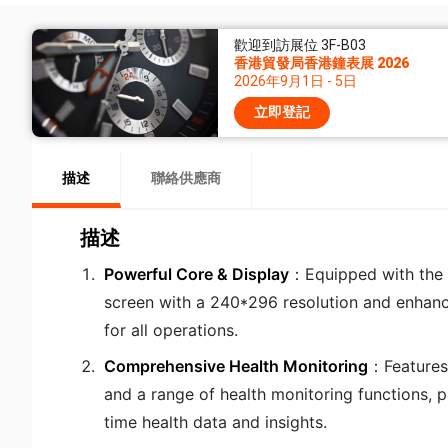
歡迎到訪展位 3F-B03
香港貿發局香港鐘表展 2026
2026年9月1日 - 5日
立即登記
描述
聯絡供應商
描述
Powerful Core & Display
：Equipped with the 
screen with a 240*296 resolution and enhanc
for all operations.
Comprehensive Health Monitoring
：Features 
and a range of health monitoring functions, p
time health data and insights.