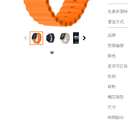
生產所需時
運送方式:
品牌:
型號編號:
顏色:
是否可訂造
性别:
材料:
機芯類型:
尺寸:
時間顯示: