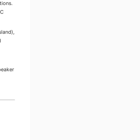
ions.
FC
land),
d
peaker