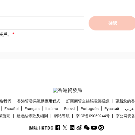
確認
帳戶。
絡我們
香港貿發局流動應用程式
訂閱商貿全接觸電郵通訊
更新您的
Español
Français
Italiano
Polski
Português
Pусский
عربى
策聲明
超連結條款及細則
網站導航
京ICP备09059244号
京公网安备 1
關注 HKTDC