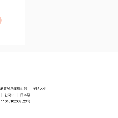
香港貿發局電郵訂閱
字體大小
한국어
日本語
1010102003523号