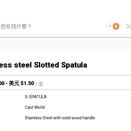
AI
less steel Slotted Spatula
00
-
美元 $
1.50
/
盒
S-SPATULA
Cast World
Stainless Steel with solid wood handle