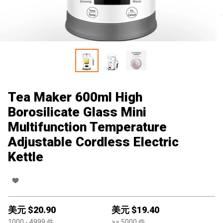
Tea Maker 600ml High
Borosilicate Glass Mini
Multifunction Temperature
Adjustable Cordless Electric
Kettle
美元 $
20.90
美元 $
19.40
1000
- 4999
件
>=
5000
件