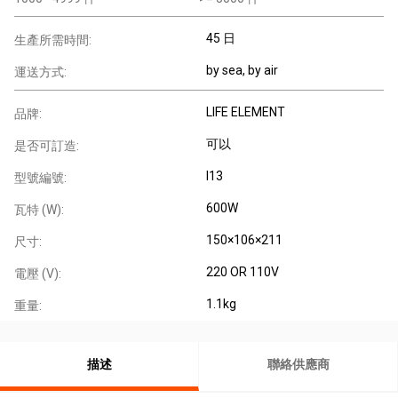
45 日
生產所需時間:
by sea, by air
運送方式:
LIFE ELEMENT
品牌:
可以
是否可訂造:
I13
型號編號:
600W
瓦特 (W):
150×106×211
尺寸:
220 OR 110V
電壓 (V):
1.1kg
重量:
描述
聯絡供應商