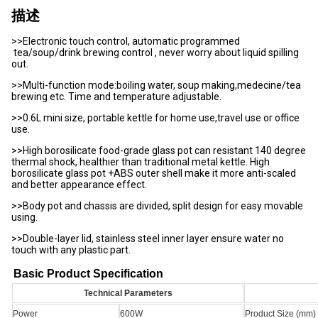
描述
>>Electronic touch control, automatic programmed
tea/soup/drink brewing control , never worry about liquid spilling
out.
>>Multi-function mode:boiling water, soup making,medecine/tea
brewing etc. Time and temperature adjustable.
>>0.6L mini size, portable kettle for home use,travel use or office
use.
>>High borosilicate food-grade glass pot can resistant 140 degree
thermal shock, healthier than traditional metal kettle. High
borosilicate glass pot +ABS outer shell make it more anti-scaled
and better appearance effect.
>>Body pot and chassis are divided, split design for easy movable
using.
>>Double-layer lid, stainless steel inner layer ensure water no
touch with any plastic part.
Basic Product Specification
Technical Parameters
Power
600W
Product Size (mm)