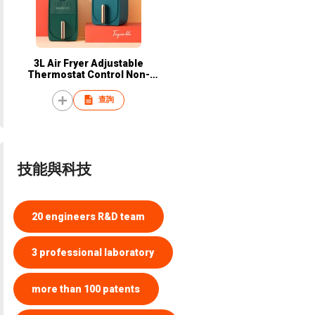
3L Air Fryer Adjustable
Thermostat Control Non-
Stick Cooking Surface Oil
Free
查詢
技能與科技
20 engineers R&D team
3 professional laboratory
more than 100 patents