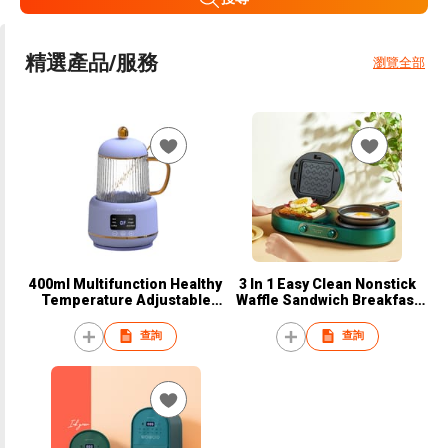
精選產品/服務
瀏覽全部
400ml Multifunction Healthy
3 In 1 Easy Clean Nonstick
Temperature Adjustable
Waffle Sandwich Breakfast
Cordless High Borosilicate
Maker with fry pan
Glass Mini Electric Cup
查詢
查詢
Kettle