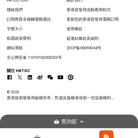
HKTDC.com
關於我們
聯絡我們
香港貿發局流動應用程式
訂閱商貿全接觸電郵通訊
更新您的香港貿發局電郵訂閱
字體大小
使用條款
私隱政策聲明
超連結條款及細則
網站導航
京ICP备09059244号
京公网安备 11010102003523号
關注 HKTDC
© 2026
香港貿易發展局版權所有，對違反版權者保留一切追索權利 。
查詢籃