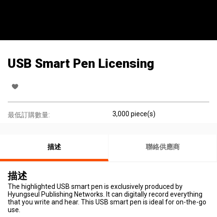
USB Smart Pen Licensing
3,000 piece(s)
最低訂購數量:
描述
聯絡供應商
描述
The highlighted USB smart pen is exclusively produced by
Hyungseul Publishing Networks. It can digitally record everything
that you write and hear. This USB smart pen is ideal for on-the-go
use.