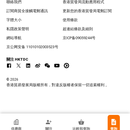
聯絡我們
香港貿發局流動應用程式
訂閱商貿全接觸電郵通訊
更新您的香港貿發局電郵訂閱
字體大小
使用條款
私隱政策聲明
超連結條款及細則
網站導航
京ICP备09059244号
京公网安备 11010102003523号
關注 HKTDC
© 2026
香港貿易發展局版權所有，對違反版權者保留一切追索權利 。
香港貿發局參展商
供應商
關注
比較和查詢
查詢