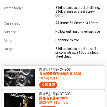
316L stainless steel shell ring,
Watch body::
316L stainless steel screw
bottom
44.0mm*51.0mm*13.18mm
Case size::
Hollow out multi-level surface
Surface::
Sapphire mirror
Mirror::
316L stainless steel strap &
Strap::
silicone strap; 316L stainless
steel clasp
歡迎到訪展位 3F-B03
香港貿發局香港鐘表展 2026
2026年9月1日 - 5日
立即登記
歡迎到訪展位 3F-B03
國際名表薈萃 2026
2026年9月1日 - 5日