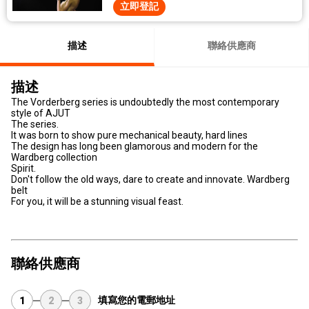
立即登記
描述
聯絡供應商
描述
The Vorderberg series is undoubtedly the most contemporary
style of AJUT
The series.
It was born to show pure mechanical beauty, hard lines
The design has long been glamorous and modern for the
Wardberg collection
Spirit.
Don't follow the old ways, dare to create and innovate. Wardberg
belt
For you, it will be a stunning visual feast.
聯絡供應商
填寫您的電郵地址
1
2
3