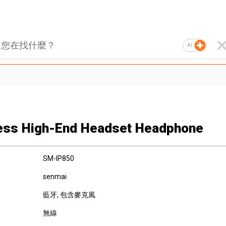
AI
ess High-End Headset Headphone
SM-IP850
senmai
藍牙
, 包含麥克風
無線