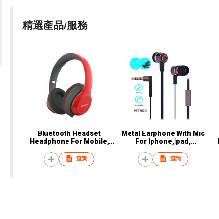
精選產品/服務
Bluetooth Headset
Metal Earphone With Mic
Headphone For Mobile,
For Iphone,Ipad,
Iphone, Ipad, Samsung
Samsung,Blackberry
查詢
查詢