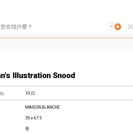
AI
's Illustration Snood
10 日
間:
MAISON BLANCHE
35 x 67.5
長