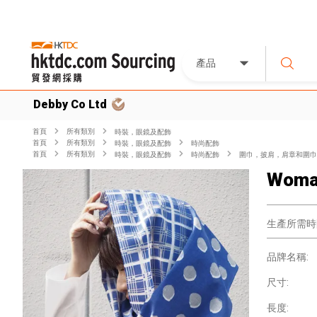
產品
Debby Co Ltd
首頁
所有類別
時裝，眼鏡及配飾
首頁
所有類別
時裝，眼鏡及配飾
時尚配飾
首頁
所有類別
時裝，眼鏡及配飾
時尚配飾
圍巾，披肩，肩章和圍巾
Woman
生產所需時
品牌名稱:
尺寸:
長度: