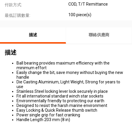
COD, T/T Remittance
付款方式:
100 piece(s)
最低訂購數量:
描述
聯絡供應商
描述
Ball bearing provides maximum efficiency with the
minimum effort
Easily change the bit, save money without buying the new
handle
Die Casting Aluminium, Light Weight, Strong for years to
use
Stainless Steel locking lever lock securely in place
Fit all international standard winch star sockets
Environmentally friendly to protecting our earth
Designed to resist the harsh marine environment
Easy Locking & Quick Release thumb switch
Power single grip for fast cranking
Handle Length 203 mm (8 in)