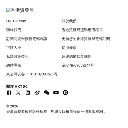
HKTDC.com
關於我們
聯絡我們
香港貿發局流動應用程式
訂閱商貿全接觸電郵通訊
更新您的香港貿發局電郵訂閱
字體大小
使用條款
私隱政策聲明
超連結條款及細則
網站導航
京ICP备09059244号
京公网安备 11010102003523号
關注 HKTDC
© 2026
香港貿易發展局版權所有，對違反版權者保留一切追索權利 。