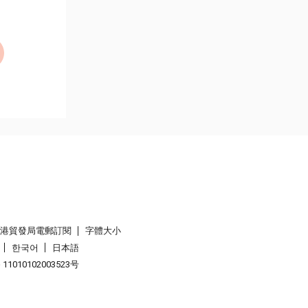
香港貿發局電郵訂閱
字體大小
한국어
日本語
1010102003523号