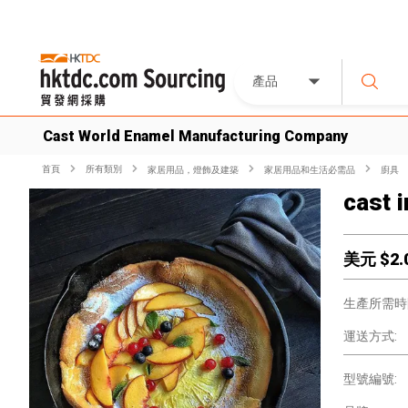
產品
Cast World Enamel Manufacturing Company
首頁
所有類別
家居用品，燈飾及建築
家居用品和生活必需品
廚具
cast 
美元 $
2.
生產所需時
運送方式:
型號編號: