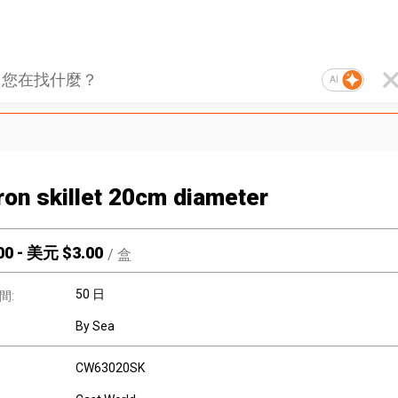
AI
iron skillet 20cm diameter
00
-
美元 $
3.00
/
盒
50 日
間:
By Sea
CW63020SK