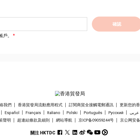
確認
帳戶。
絡我們
香港貿發局流動應用程式
訂閱商貿全接觸電郵通訊
更新您的
Español
Français
Italiano
Polski
Português
Pусский
عربى
策聲明
超連結條款及細則
網站導航
京ICP备09059244号
京公网安备 1
關注 HKTDC