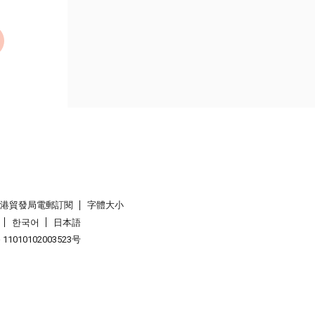
香港貿發局電郵訂閱
字體大小
한국어
日本語
1010102003523号