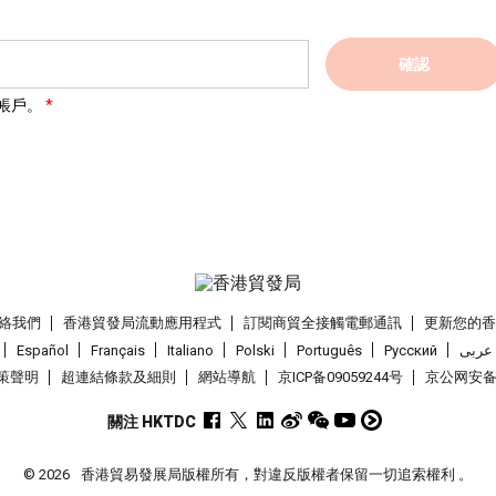
確認
帳戶。
絡我們
香港貿發局流動應用程式
訂閱商貿全接觸電郵通訊
更新您的
Español
Français
Italiano
Polski
Português
Pусский
عربى
策聲明
超連結條款及細則
網站導航
京ICP备09059244号
京公网安备 1
關注 HKTDC
© 2026
香港貿易發展局版權所有，對違反版權者保留一切追索權利 。