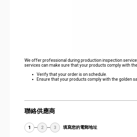
We offer professional during production inspection service
services can make sure that your products comply with th
Verify that your order is on schedule.
Ensure that your products comply with the golden s
聯絡供應商
填寫您的電郵地址
1
2
3