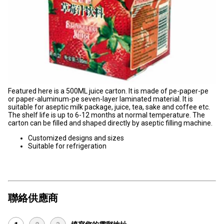
Featured here is a 500ML juice carton. It is made of pe-paper-pe
or paper-aluminum-pe seven-layer laminated material. It is
suitable for aseptic milk package, juice, tea, sake and coffee etc.
The shelf life is up to 6-12 months at normal temperature. The
carton can be filled and shaped directly by aseptic filling machine.
Customized designs and sizes
Suitable for refrigeration
聯絡供應商