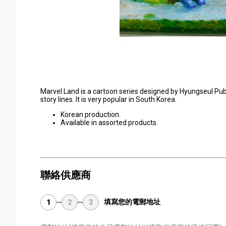
Marvel Land is a cartoon series designed by Hyungseul Pub
story lines. It is very popular in South Korea.
Korean production.
Available in assorted products.
聯絡供應商
填寫您的電郵地址
1
2
3