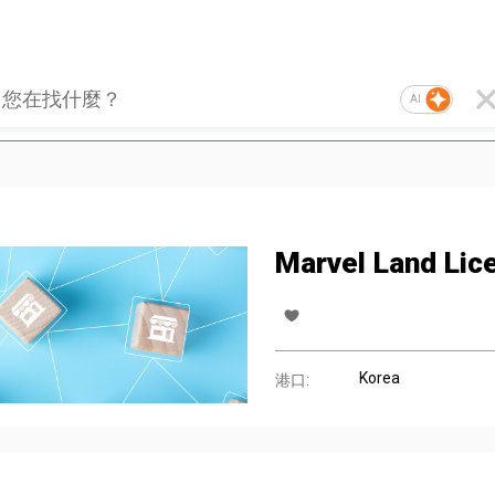
AI
Marvel Land Lic
Korea
港口: