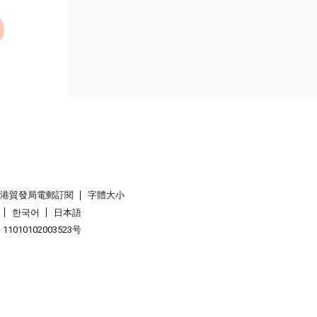
香港貿發局電郵訂閱
字體大小
한국어
日本語
1010102003523号