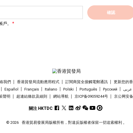
確認
帳戶。
絡我們
香港貿發局流動應用程式
訂閱商貿全接觸電郵通訊
更新您的
Español
Français
Italiano
Polski
Português
Pусский
عربى
策聲明
超連結條款及細則
網站導航
京ICP备09059244号
京公网安备 1
關注 HKTDC
© 2026
香港貿易發展局版權所有，對違反版權者保留一切追索權利 。