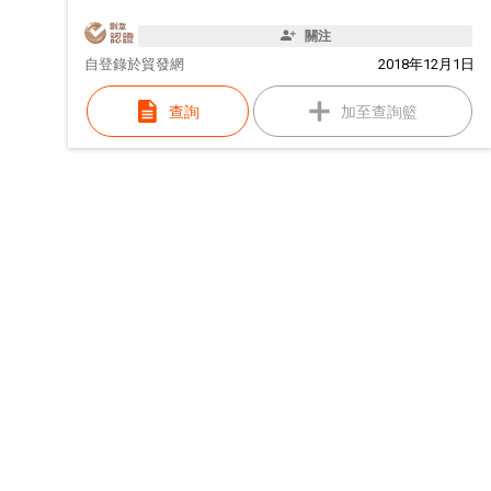
關注
自
登錄於貿發網
2018年12月1日
查詢
加至查詢籃