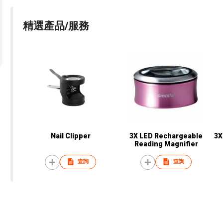
精選產品/服務
Nail Clipper
3X LED Rechargeable
3X
Reading Magnifier
查詢
查詢