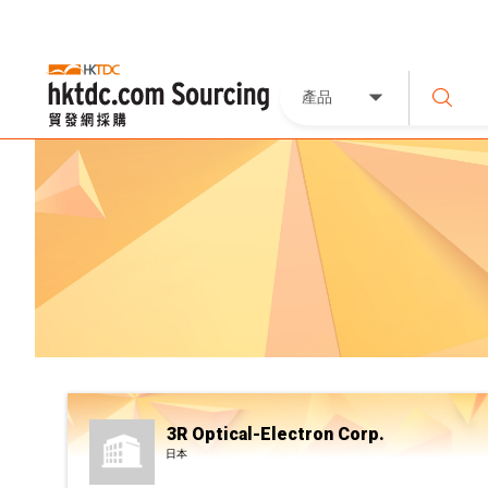
產品
3R Optical-Electron Corp.
日本