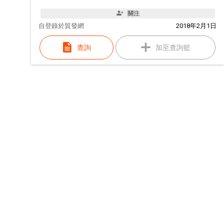
關注
自
登錄於貿發網
2018年2月1日
查詢
加至查詢籃