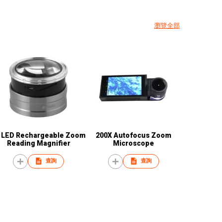
瀏覽全部
 LED Rechargeable Zoom
200X Autofocus Zoom
Reading Magnifier
Microscope
查詢
查詢