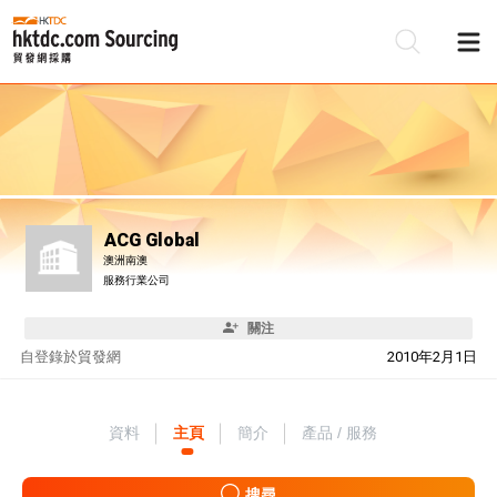
ACG Global
澳洲南澳
服務行業公司
關注
自
登錄於貿發網
2010年2月1日
資料
主頁
簡介
產品 / 服務
搜尋