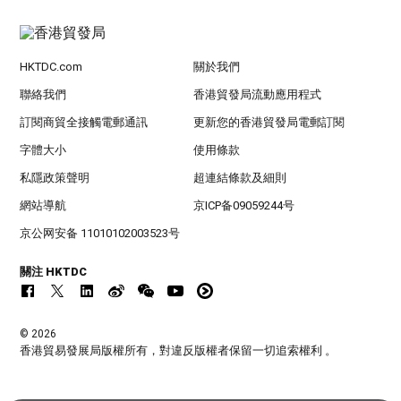
HKTDC.com
關於我們
聯絡我們
香港貿發局流動應用程式
訂閱商貿全接觸電郵通訊
更新您的香港貿發局電郵訂閱
字體大小
使用條款
私隱政策聲明
超連結條款及細則
網站導航
京ICP备09059244号
京公网安备 11010102003523号
關注 HKTDC
© 2026
香港貿易發展局版權所有，對違反版權者保留一切追索權利 。