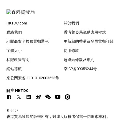
HKTDC.com
關於我們
聯絡我們
香港貿發局流動應用程式
訂閱商貿全接觸電郵通訊
更新您的香港貿發局電郵訂閱
字體大小
使用條款
私隱政策聲明
超連結條款及細則
網站導航
京ICP备09059244号
京公网安备 11010102003523号
關注 HKTDC
© 2026
香港貿易發展局版權所有，對違反版權者保留一切追索權利 。