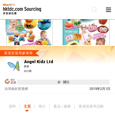
香港貿發局參展商
Angel Kidz Ltd
香港
出口商
關注
自
登錄於貿發網
2015年2月1日
資料
主頁
簡介
產品 / 服務
香港貿發局活動