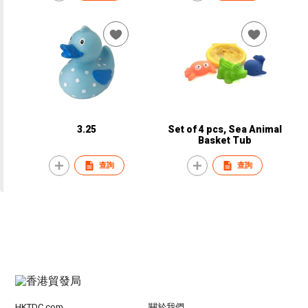
3.25
Set of 4 pcs, Sea Animal
Basket Tub
查詢
查詢
HKTDC.com
關於我們