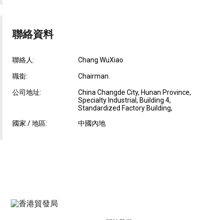
聯絡資料
聯絡人:
Chang WuXiao
職銜:
Chairman.
公司地址:
China Changde City, Hunan Province,
Specialty Industrial, Building 4,
Standardized Factory Building,
國家 / 地區:
中國內地