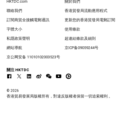
HKTDC.com
關於我們
聯絡我們
香港貿發局流動應用程式
訂閱商貿全接觸電郵通訊
更新您的香港貿發局電郵訂閱
字體大小
使用條款
私隱政策聲明
超連結條款及細則
網站導航
京ICP备09059244号
京公网安备 11010102003523号
關注 HKTDC
© 2026
香港貿易發展局版權所有，對違反版權者保留一切追索權利 。