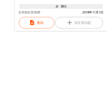
關注
自
登錄於貿發網
2018年11月1日
查詢
加至查詢籃