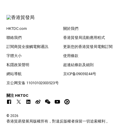
HKTDC.com
關於我們
聯絡我們
香港貿發局流動應用程式
訂閱商貿全接觸電郵通訊
更新您的香港貿發局電郵訂閱
字體大小
使用條款
私隱政策聲明
超連結條款及細則
網站導航
京ICP备09059244号
京公网安备 11010102003523号
關注 HKTDC
© 2026
香港貿易發展局版權所有，對違反版權者保留一切追索權利 。