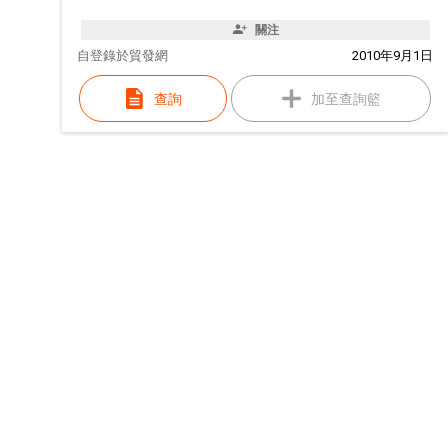
關注
自
登錄於貿發網
2010年9月1日
查詢
加至查詢籃