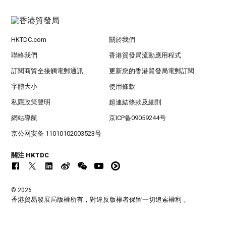
HKTDC.com
關於我們
聯絡我們
香港貿發局流動應用程式
訂閱商貿全接觸電郵通訊
更新您的香港貿發局電郵訂閱
字體大小
使用條款
私隱政策聲明
超連結條款及細則
網站導航
京ICP备09059244号
京公网安备 11010102003523号
關注 HKTDC
© 2026
香港貿易發展局版權所有，對違反版權者保留一切追索權利 。