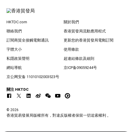
HKTDC.com
關於我們
聯絡我們
香港貿發局流動應用程式
訂閱商貿全接觸電郵通訊
更新您的香港貿發局電郵訂閱
字體大小
使用條款
私隱政策聲明
超連結條款及細則
網站導航
京ICP备09059244号
京公网安备 11010102003523号
關注 HKTDC
© 2026
香港貿易發展局版權所有，對違反版權者保留一切追索權利 。