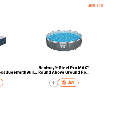
瀏覽全部
Bestway® Steel Pro MAX™
essQueenwithBuilt-
Round Above Ground Pool
crobialCoating
Set with LED Light 4.57 m x
1.07 m
查詢