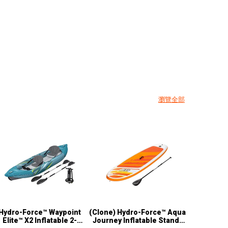
瀏覽全部
Hydro-Force™ Waypoint
(Clone) Hydro-Force™ Aqua
Elite™ X2 Inflatable 2-
Journey Inflatable Stand-