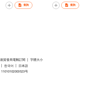
rson Kayak Set with Drop
Up Paddleboard Set 2.74 m-
itch Floor 3.82 m x 1.01 m
1
查詢
查詢
香港貿發局電郵訂閱
字體大小
한국어
日本語
1010102003523号