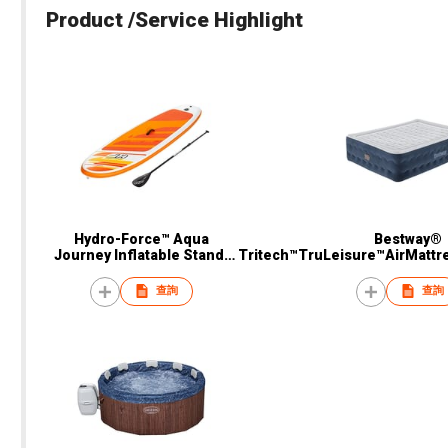
Product /Service Highlight
Hydro-Force™ Aqua
Bestway®
Journey Inflatable Stand-
Tritech™TruLeisure™AirMattr
Up Paddleboard Set 2.74 m
in ElectricPumpandAntimi
查詢
查詢