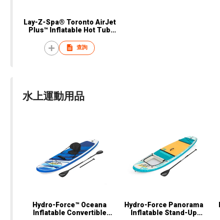
Lay-Z-Spa® Toronto AirJet
Plus™ Inflatable Hot Tub
with App Control 5-7
Person
查詢
水上運動用品
Hydro-Force™ Oceana
Hydro-Force Panorama
Inflatable Convertible
Inflatable Stand-Up