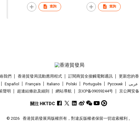
Stand-Up Paddleboard and
Paddleboard Set with
Pe
Kayak Set 3.05 m
Window 3.40 m
St
查詢
查詢
絡我們
香港貿發局流動應用程式
訂閱商貿全接觸電郵通訊
更新您的
Español
Français
Italiano
Polski
Português
Pусский
عربى
策聲明
超連結條款及細則
網站導航
京ICP备09059244号
京公网安备 1
關注 HKTDC
© 2026
香港貿易發展局版權所有，對違反版權者保留一切追索權利 。