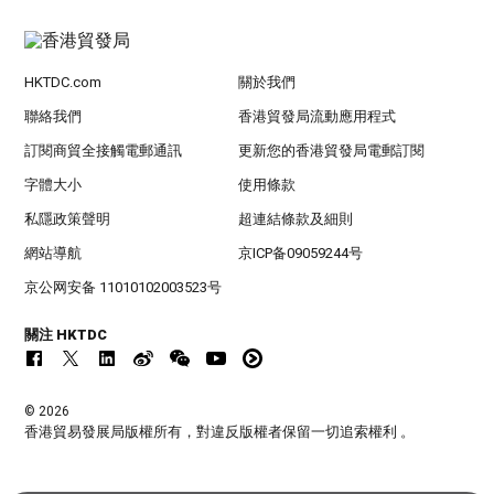
HKTDC.com
關於我們
聯絡我們
香港貿發局流動應用程式
訂閱商貿全接觸電郵通訊
更新您的香港貿發局電郵訂閱
字體大小
使用條款
私隱政策聲明
超連結條款及細則
網站導航
京ICP备09059244号
京公网安备 11010102003523号
關注 HKTDC
© 2026
香港貿易發展局版權所有，對違反版權者保留一切追索權利 。