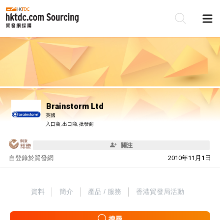
Brainstorm Ltd
英國
入口商, 出口商, 批發商
關注
自
登錄於貿發網
2010年11月1日
資料
簡介
產品 / 服務
香港貿發局活動
搜尋