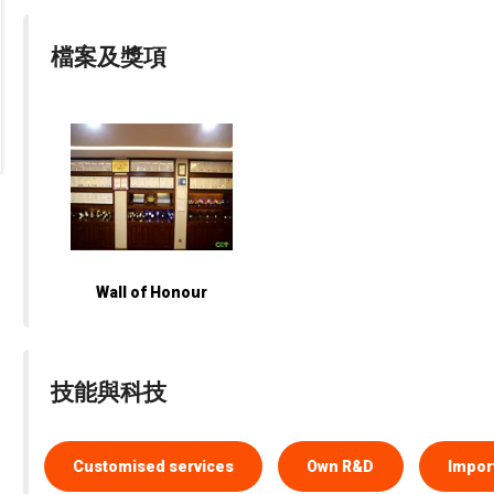
檔案及獎項
Wall of Honour
技能與科技
Customised services
Own R&D
Import