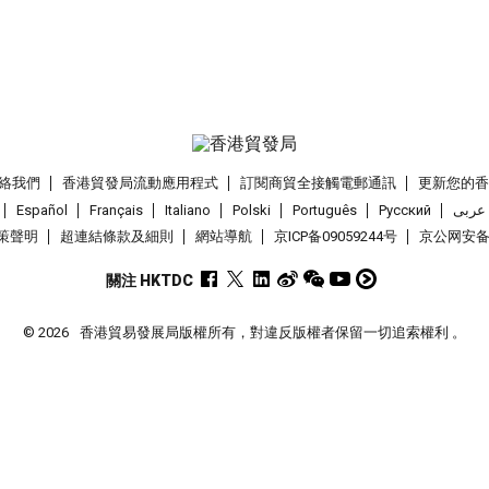
絡我們
香港貿發局流動應用程式
訂閱商貿全接觸電郵通訊
更新您的
Español
Français
Italiano
Polski
Português
Pусский
عربى
策聲明
超連結條款及細則
網站導航
京ICP备09059244号
京公网安备 1
關注 HKTDC
© 2026
香港貿易發展局版權所有，對違反版權者保留一切追索權利 。