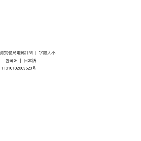
香港貿發局電郵訂閱
字體大小
한국어
日本語
1010102003523号