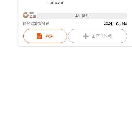
出口商, 製造商
關注
自
登錄於貿發網
2024年3月6日
查詢
加至查詢籃