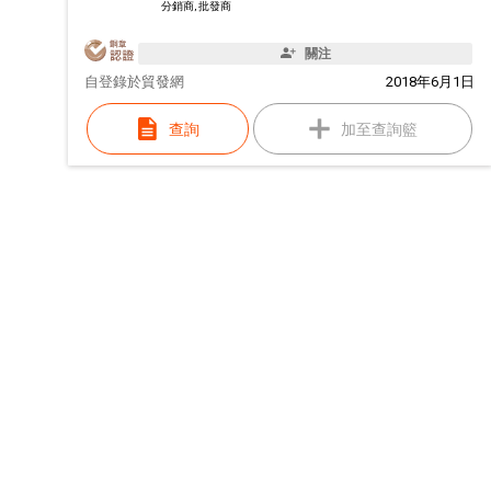
分銷商, 批發商
關注
自
登錄於貿發網
2018年6月1日
查詢
加至查詢籃