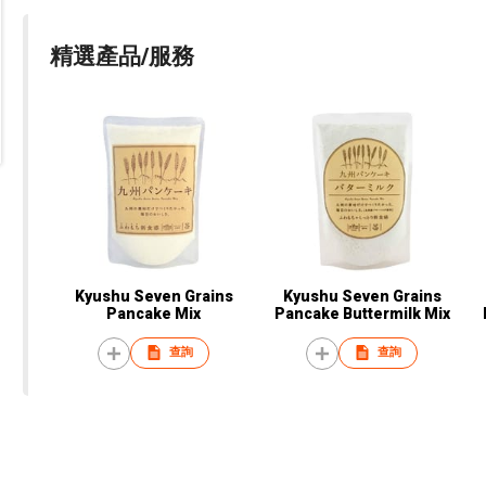
精選產品/服務
Kyushu Seven Grains
Kyushu Seven Grains
Pancake Mix
Pancake Buttermilk Mix
查詢
查詢