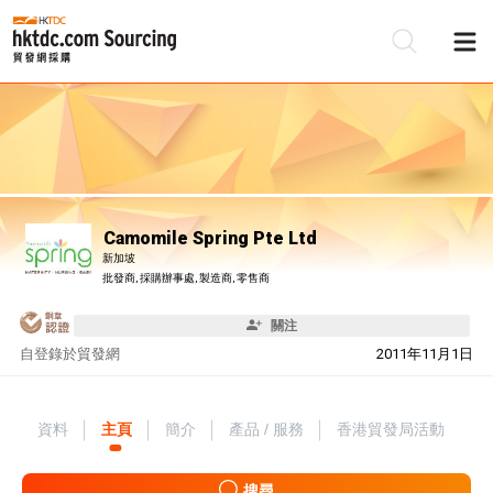
Camomile Spring Pte Ltd
新加坡
批發商, 採購辦事處, 製造商, 零售商
關注
自
登錄於貿發網
2011年11月1日
資料
主頁
簡介
產品 / 服務
香港貿發局活動
搜尋