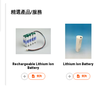
精選產品/服務
Rechargeable Lithium Ion
Lithium Ion Battery
Battery
查詢
查詢