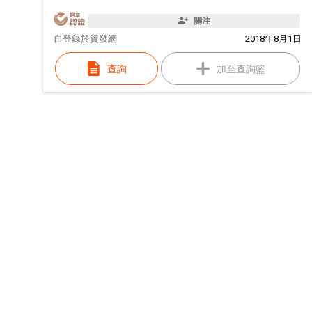
關注
自
登錄於貿發網
2018年8月1日
查詢
加至查詢籃